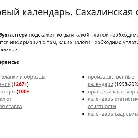
вый календарь. Сахалинская 
бухгалтера
подскажет, когда и какой платеж необходи
вится информация о том, какие налоги необходимо уплат
ремени.
ервисы
:
 бланки и образцы
производственные
ения
(
1267+
)
календари
(1998-202
ляторы
(
100+
)
правовой календар
валют
календарь статисти
ая ставка
отчетности
календарь кадровик