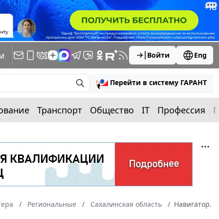
м
Войти
Eng
Перейти в систему ГАРАНТ
ование
Транспорт
Общество
IT
Профессия
П
тера
Региональные
Сахалинская область
Навигатор.