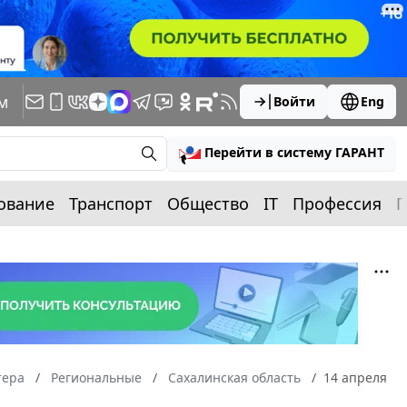
м
Войти
Eng
Перейти в систему ГАРАНТ
ование
Транспорт
Общество
IT
Профессия
П
тера
Региональные
Сахалинская область
14 апреля