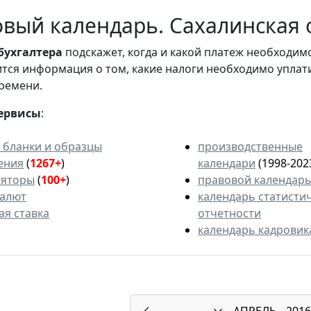
вый календарь. Сахалинская о
бухгалтера
подскажет, когда и какой платеж необходи
вится информация о том, какие налоги необходимо уплат
ремени.
ервисы
:
 бланки и образцы
производственные
ения
(
1267+
)
календари
(1998-202
ляторы
(
100+
)
правовой календар
валют
календарь статисти
ая ставка
отчетности
календарь кадровик
АПРЕЛЬ
2016