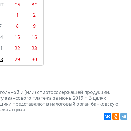
ПТ
СБ
ВС
1
2
7
8
9
14
15
16
21
22
23
28
29
30
огольной и (или) спиртосодержащей продукции,
 авансового платежа за июнь 2019 г. В целях
ьщики
представляют
в налоговый орган банковскую
ежа акциза