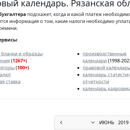
вый календарь. Рязанская обл
бухгалтера
подскажет, когда и какой платеж необходи
вится информация о том, какие налоги необходимо уплат
ремени.
ервисы
:
 бланки и образцы
производственные
ения
(
1267+
)
календари
(1998-202
ляторы
(
100+
)
правовой календар
валют
календарь статисти
ая ставка
отчетности
календарь кадровик
ИЮНЬ
2019