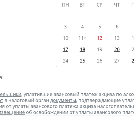
ПН
ВТ
СР
ЧТ
3
4
5
6
10
11*
12
13
17
18
19
20
24
25
26
27
9
тельщики
, уплатившие авансовый платеж акциза по алк
ют
в налоговый орган
документы
, подтверждающие уплату
я от уплаты авансового платежа акциза налогоплател
извещение
об освобождении от уплаты авансового плат