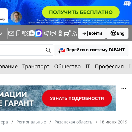
м
Войти
Eng
Перейти в систему ГАРАНТ
ование
Транспорт
Общество
IT
Профессия
П
тера
Региональные
Рязанская область
18 июня 2019