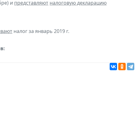
бре) и
представляют
налоговую декларацию
ивают
налог за январь 2019 г.
в: