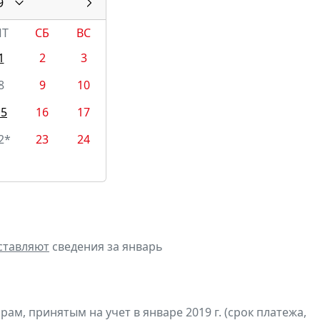
9
ПТ
СБ
ВС
1
2
3
8
9
10
15
16
17
2*
23
24
ставляют
сведения за январь
м, принятым на учет в январе 2019 г. (срок платежа,