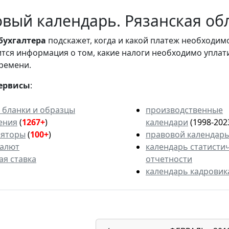
вый календарь. Рязанская обл
бухгалтера
подскажет, когда и какой платеж необходи
вится информация о том, какие налоги необходимо уплат
ремени.
ервисы
:
 бланки и образцы
производственные
ения
(
1267+
)
календари
(1998-202
ляторы
(
100+
)
правовой календар
валют
календарь статисти
ая ставка
отчетности
календарь кадровик