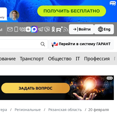
м
Войти
Eng
Перейти в систему ГАРАНТ
ование
Транспорт
Общество
IT
Профессия
П
тера
Региональные
Рязанская область
20 февраля