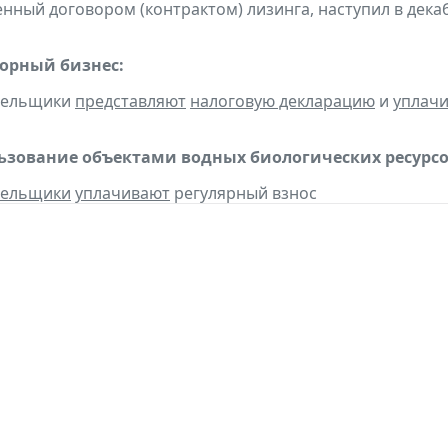
нный договором (контрактом) лизинга, наступил в дека
горный бизнес:
ательщики
представляют
налоговую декларацию
и
уплач
льзование объектами водных биологических ресурсо
тельщики
уплачивают
регулярный взнос