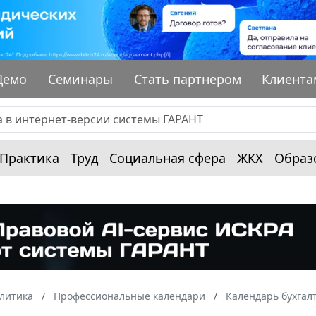
Демо
Семинары
Стать партнером
Клиента
Практика
Труд
Социальная сфера
ЖКХ
Образ
алитика
Профессиональные календари
Календарь бухгал