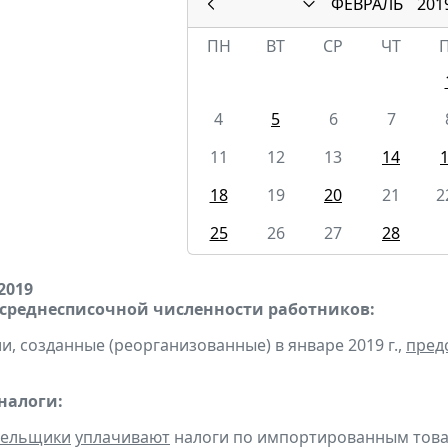
ФЕВРАЛЬ
201
ПН
ВТ
СР
ЧТ
4
5
6
7
11
12
13
14
18
19
20
21
2
25
26
27
28
2019
 среднесписочной численности работников:
и, созданные (реорганизованные) в январе 2019 г.,
пред
налоги:
тельщики
уплачивают
налоги по импортированным товара