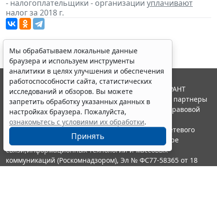
- налогоплательщики - организации
уплачивают
налог за 2018 г.
Мы обрабатываем локальные данные
браузера и используем инструменты
аналитики в целях улучшения и обеспечения
работоспособности сайта, статистических
© ООО "НПП "ГАРАНТ-СЕРВИС", 2026. Система ГАРАНТ
исследований и обзоров. Вы можете
выпускается с 1990 года. Компания "Гарант" и ее партнеры
запретить обработку указанных данных в
являются участниками Российской ассоциации правовой
настройках браузера. Пожалуйста,
информации ГАРАНТ.
ознакомьтесь с условиями их обработки
.
Портал ГАРАНТ.РУ зарегистрирован в качестве сетевого
Принять
издания Федеральной службой по надзору в сфере
связи,информационных технологий и массовых
коммуникаций (Роскомнадзором), Эл № ФС77-58365 от 18
июня 2014 года.
16+
Контакты
8-800-200-88-88