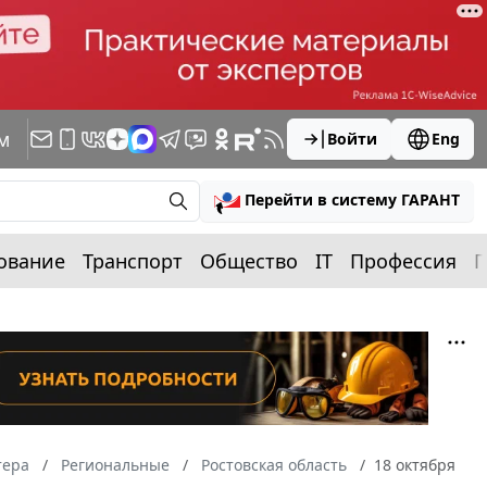
м
Войти
Eng
Перейти в систему ГАРАНТ
ование
Транспорт
Общество
IT
Профессия
П
тера
Региональные
Ростовская область
18 октября