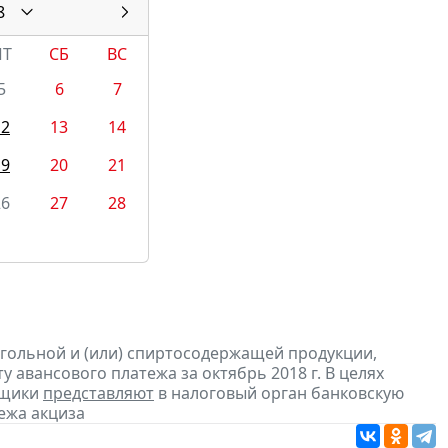
8
ПТ
СБ
ВС
5
6
7
12
13
14
19
20
21
26
27
28
огольной и (или) спиртосодержащей продукции,
 авансового платежа за октябрь 2018 г. В целях
ьщики
представляют
в налоговый орган банковскую
ежа акциза