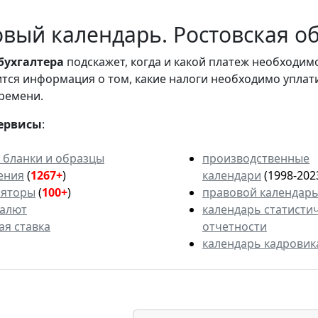
вый календарь. Ростовская об
бухгалтера
подскажет, когда и какой платеж необходи
вится информация о том, какие налоги необходимо уплат
ремени.
ервисы
:
 бланки и образцы
производственные
ения
(
1267+
)
календари
(1998-202
ляторы
(
100+
)
правовой календар
валют
календарь статисти
ая ставка
отчетности
календарь кадровик