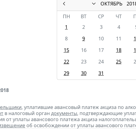
ОКТЯБРЬ
201
ПН
ВТ
СР
ЧТ
1
2
3
4
8
9
10
11
15
16
17
18
22
23
24
25
29
30
31
2018
тельщики
, уплатившие авансовый платеж акциза по алк
ют
в налоговый орган
документы
, подтверждающие уплату
я от уплаты авансового платежа акциза налогоплател
извещение
об освобождении от уплаты авансового плат