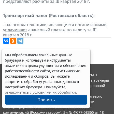
представляют
расчеты за III квартал 2018 г.
Транспортный налог (Ростовская область):
- налогоплательщики, являющиеся организациями,
уплачивают
авансовый платеж по налогу за III
квартал 2018 г.
Мы обрабатываем локальные данные
браузера и используем инструменты
аналитики в целях улучшения и обеспечения
работоспособности сайта, статистических
© ООО "НПП "ГАРАНТ-СЕРВИС", 2026. Система ГАРАНТ
исследований и обзоров. Вы можете
выпускается с 1990 года. Компания "Гарант" и ее партнеры
запретить обработку указанных данных в
являются участниками Российской ассоциации правовой
настройках браузера. Пожалуйста,
информации ГАРАНТ.
ознакомьтесь с условиями их обработки
.
Портал ГАРАНТ.РУ зарегистрирован в качестве сетевого
Принять
издания Федеральной службой по надзору в сфере
связи,информационных технологий и массовых
коммуникаций (Роскомнадзором), Эл № ФС77-58365 от 18