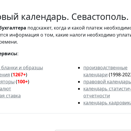
вый календарь. Севастополь. 
бухгалтера
подскажет, когда и какой платеж необходи
вится информация о том, какие налоги необходимо уплат
ремени.
ервисы
:
 бланки и образцы
производственные
ения
(
1267+
)
календари
(1998-202
ляторы
(
100+
)
правовой календар
валют
календарь статисти
ая ставка
отчетности
календарь кадровик