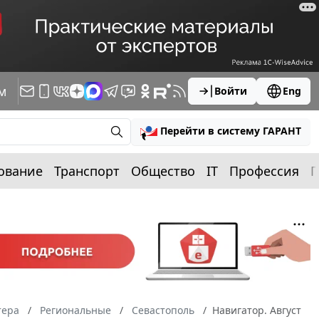
м
Войти
Eng
Перейти в систему ГАРАНТ
ование
Транспорт
Общество
IT
Профессия
П
тера
Региональные
Севастополь
Навигатор. Август