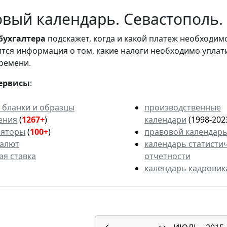
вый календарь. Севастополь.
бухгалтера
подскажет, когда и какой платеж необходи
вится информация о том, какие налоги необходимо уплат
ремени.
ервисы
:
 бланки и образцы
производственные
ения
(
1267+
)
календари
(1998-202
ляторы
(
100+
)
правовой календар
валют
календарь статисти
ая ставка
отчетности
календарь кадровик