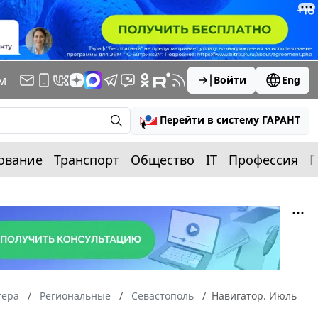
м
Войти
Eng
Перейти в систему ГАРАНТ
ование
Транспорт
Общество
IT
Профессия
П
тера
Региональные
Севастополь
Навигатор. Июль