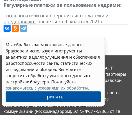
Регулярные платежи за пользование недрами:
- пользователи недр
перечисляют
платежи и
представляют
расчеты за III квартал 2021 г.
Мы обрабатываем локальные данные
браузера и используем инструменты
аналитики в целях улучшения и обеспечения
работоспособности сайта, статистических
© ООО "НПП "ГАРАНТ-СЕРВИС", 2026. Система ГАРАНТ
исследований и обзоров. Вы можете
выпускается с 1990 года. Компания "Гарант" и ее партнеры
запретить обработку указанных данных в
являются участниками Российской ассоциации правовой
настройках браузера. Пожалуйста,
информации ГАРАНТ.
ознакомьтесь с условиями их обработки
.
Портал ГАРАНТ.РУ зарегистрирован в качестве сетевого
Принять
издания Федеральной службой по надзору в сфере
связи,информационных технологий и массовых
коммуникаций (Роскомнадзором), Эл № ФС77-58365 от 18
июня 2014 года.
16+