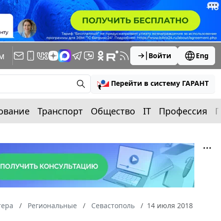
м
Войти
Eng
Перейти в систему ГАРАНТ
ование
Транспорт
Общество
IT
Профессия
П
тера
Региональные
Севастополь
14 июля 2018