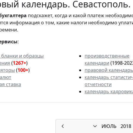
вый календарь. Севастополь. 
бухгалтера
подскажет, когда и какой платеж необходи
вится информация о том, какие налоги необходимо уплат
ремени.
ервисы
:
 бланки и образцы
производственные
ения
(
1267+
)
календари
(1998-202
ляторы
(
100+
)
правовой календар
валют
календарь статисти
ая ставка
отчетности
календарь кадровик
ИЮЛЬ
2018