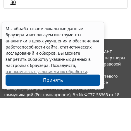
30
Мы обрабатываем локальные данные
браузера и используем инструменты
аналитики в целях улучшения и обеспечения
работоспособности сайта, статистических
© ООО "НПП "ГАРАНТ-СЕРВИС", 2026. Система ГАРАНТ
исследований и обзоров. Вы можете
выпускается с 1990 года. Компания "Гарант" и ее партнеры
запретить обработку указанных данных в
являются участниками Российской ассоциации правовой
настройках браузера. Пожалуйста,
информации ГАРАНТ.
ознакомьтесь с условиями их обработки
.
Портал ГАРАНТ.РУ зарегистрирован в качестве сетевого
Принять
издания Федеральной службой по надзору в сфере
связи,информационных технологий и массовых
коммуникаций (Роскомнадзором), Эл № ФС77-58365 от 18
июня 2014 года.
16+
Контакты
8-800-200-88-88