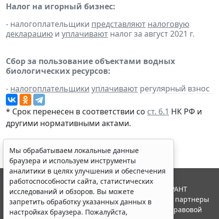
Налог на игорный бизнес:
- налогоплательщики
представляют
налоговую
декларацию
и
уплачивают
налог за август 2021 г.
Сбор за пользование объектами водных
биологических ресурсов:
-
налогоплательщики
уплачивают
регулярный взнос
* Срок перенесен в соответствии со
ст. 6.1
НК РФ и
другими нормативными актами.
Мы обрабатываем локальные данные
браузера и используем инструменты
аналитики в целях улучшения и обеспечения
работоспособности сайта, статистических
© ООО "НПП "ГАРАНТ-СЕРВИС", 2026. Система ГАРАНТ
исследований и обзоров. Вы можете
выпускается с 1990 года. Компания "Гарант" и ее партнеры
запретить обработку указанных данных в
являются участниками Российской ассоциации правовой
настройках браузера. Пожалуйста,