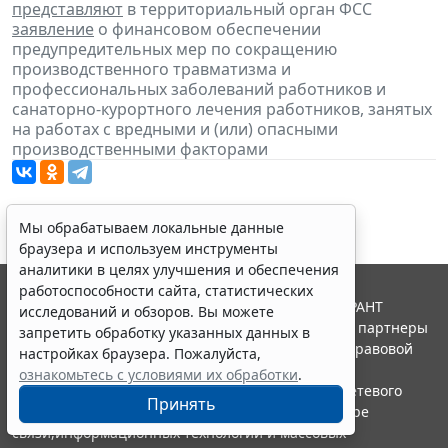
представляют
в территориальный орган ФСС
заявление
о финансовом обеспечении
предупредительных мер по сокращению
производственного травматизма и
профессиональных заболеваний работников и
санаторно-курортного лечения работников, занятых
на работах с вредными и (или) опасными
производственными факторами
Мы обрабатываем локальные данные
браузера и используем инструменты
аналитики в целях улучшения и обеспечения
работоспособности сайта, статистических
© ООО "НПП "ГАРАНТ-СЕРВИС", 2026. Система ГАРАНТ
исследований и обзоров. Вы можете
выпускается с 1990 года. Компания "Гарант" и ее партнеры
запретить обработку указанных данных в
являются участниками Российской ассоциации правовой
настройках браузера. Пожалуйста,
информации ГАРАНТ.
ознакомьтесь с условиями их обработки
.
Портал ГАРАНТ.РУ зарегистрирован в качестве сетевого
Принять
издания Федеральной службой по надзору в сфере
связи,информационных технологий и массовых