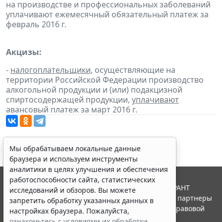
на производстве и профессиональных заболеваний
уплачивают ежемесячный обязательный платеж за
февраль 2016 г.
Акцизы:
-
налогоплательщики
, осуществляющие на
территории Российской Федерации производство
алкогольной продукции и (или) подакцизной
спиртосодержащей продукции,
уплачивают
авансовый платеж за март 2016 г.
Мы обрабатываем локальные данные
браузера и используем инструменты
аналитики в целях улучшения и обеспечения
работоспособности сайта, статистических
© ООО "НПП "ГАРАНТ-СЕРВИС", 2026. Система ГАРАНТ
исследований и обзоров. Вы можете
выпускается с 1990 года. Компания "Гарант" и ее партнеры
запретить обработку указанных данных в
являются участниками Российской ассоциации правовой
настройках браузера. Пожалуйста,
информации ГАРАНТ.
ознакомьтесь с условиями их обработки
.