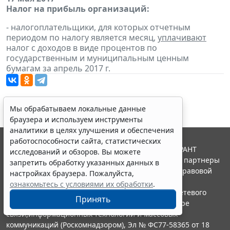
Налог на прибыль организаций:
- налогоплательщики, для которых отчетным
периодом по налогу является месяц,
уплачивают
налог с доходов в виде процентов по
государственным и муниципальным ценным
бумагам за апрель 2017 г.
Мы обрабатываем локальные данные
браузера и используем инструменты
аналитики в целях улучшения и обеспечения
работоспособности сайта, статистических
© ООО "НПП "ГАРАНТ-СЕРВИС", 2026. Система ГАРАНТ
исследований и обзоров. Вы можете
выпускается с 1990 года. Компания "Гарант" и ее партнеры
запретить обработку указанных данных в
являются участниками Российской ассоциации правовой
настройках браузера. Пожалуйста,
информации ГАРАНТ.
ознакомьтесь с условиями их обработки
.
Портал ГАРАНТ.РУ зарегистрирован в качестве сетевого
Принять
издания Федеральной службой по надзору в сфере
связи,информационных технологий и массовых
коммуникаций (Роскомнадзором), Эл № ФС77-58365 от 18