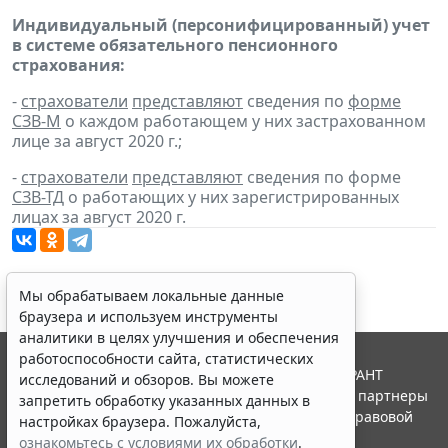
Индивидуальный (персонифицированный) учет
в системе обязательного пенсионного
страхования:
-
страхователи
представляют
сведения по
форме
СЗВ-М
о каждом работающем у них застрахованном
лице за август 2020 г.;
-
страхователи
представляют
сведения по форме
СЗВ-ТД
о работающих у них зарегистрированных
лицах за август 2020 г.
Мы обрабатываем локальные данные
браузера и используем инструменты
аналитики в целях улучшения и обеспечения
работоспособности сайта, статистических
© ООО "НПП "ГАРАНТ-СЕРВИС", 2026. Система ГАРАНТ
исследований и обзоров. Вы можете
выпускается с 1990 года. Компания "Гарант" и ее партнеры
запретить обработку указанных данных в
являются участниками Российской ассоциации правовой
настройках браузера. Пожалуйста,
информации ГАРАНТ.
ознакомьтесь с условиями их обработки
.