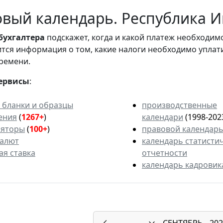
вый календарь. Республика Ин
бухгалтера
подскажет, когда и какой платеж необходи
вится информация о том, какие налоги необходимо уплат
ремени.
ервисы
:
 бланки и образцы
производственные
ения
(
1267+
)
календари
(1998-202
ляторы
(
100+
)
правовой календар
валют
календарь статисти
ая ставка
отчетности
календарь кадровик
СЕНТЯБРЬ
202