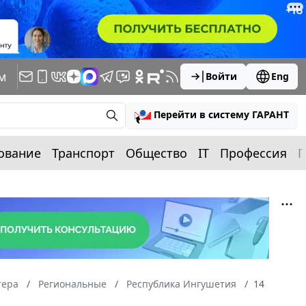
м
Войти
Eng
Перейти в систему ГАРАНТ
ование
Транспорт
Общество
IT
Профессия
П
тера
Региональные
Республика Ингушетия
14