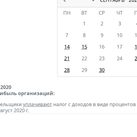
ПН
ВТ
СР
ЧТ
1
2
3
7
8
9
10
14
15
16
17
21
22
23
24
28
29
30
 2020
рибыль организаций:
ательщики
уплачивают
налог с доходов в виде проценто
вгуст 2020 г.