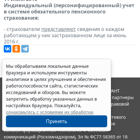
Индивидуальный (персонифицированный) учет
в системе обязательного пенсионного
страхования:
- страхователи
представляют
сведения о каждом
работающем у них застрахованном лице за июнь
2016 г.
Мы обрабатываем локальные данные
браузера и используем инструменты
аналитики в целях улучшения и обеспечения
работоспособности сайта, статистических
© ООО "НПП "ГАРАНТ-СЕРВИС", 2026. Система ГАРАНТ
исследований и обзоров. Вы можете
выпускается с 1990 года. Компания "Гарант" и ее партнеры
запретить обработку указанных данных в
являются участниками Российской ассоциации правовой
настройках браузера. Пожалуйста,
информации ГАРАНТ.
ознакомьтесь с условиями их обработки
.
Портал ГАРАНТ.РУ зарегистрирован в качестве сетевого
Принять
издания Федеральной службой по надзору в сфере
связи,информационных технологий и массовых
коммуникаций (Роскомнадзором), Эл № ФС77-58365 от 18