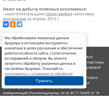
Налог на добычу полезных ископаемых:
- налогоплательщики
представляют
налоговую
декларацию
за апрель 2013 г.
Мы обрабатываем локальные данные
браузера и используем инструменты
аналитики в целях улучшения и обеспечения
работоспособности сайта, статистических
© ООО "НПП "ГАРАНТ-СЕРВИС", 2026. Система ГАРАНТ
исследований и обзоров. Вы можете
выпускается с 1990 года. Компания "Гарант" и ее партнеры
запретить обработку указанных данных в
являются участниками Российской ассоциации правовой
настройках браузера. Пожалуйста,
информации ГАРАНТ.
ознакомьтесь с условиями их обработки
.
Портал ГАРАНТ.РУ зарегистрирован в качестве сетевого
Принять
издания Федеральной службой по надзору в сфере
связи,информационных технологий и массовых
коммуникаций (Роскомнадзором), Эл № ФС77-58365 от 18
июня 2014 года.
16+