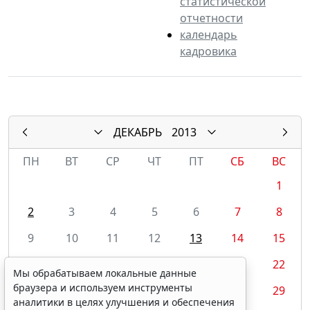
статистической
отчетности
календарь
кадровика
ДЕКАБРЬ
2013
ПН
ВТ
СР
ЧТ
ПТ
СБ
ВС
1
2
3
4
5
6
7
8
9
10
11
12
13
14
15
16
17
18
19
20
21
22
Мы обрабатываем локальные данные
браузера и используем инструменты
23
24
25
26
27
28
29
аналитики в целях улучшения и обеспечения