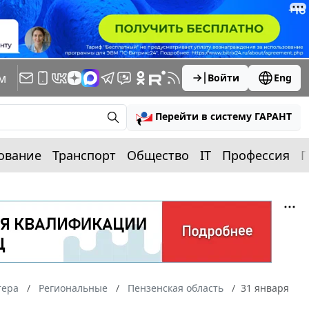
м
Войти
Eng
Перейти в систему ГАРАНТ
ование
Транспорт
Общество
IT
Профессия
П
тера
Региональные
Пензенская область
31 января