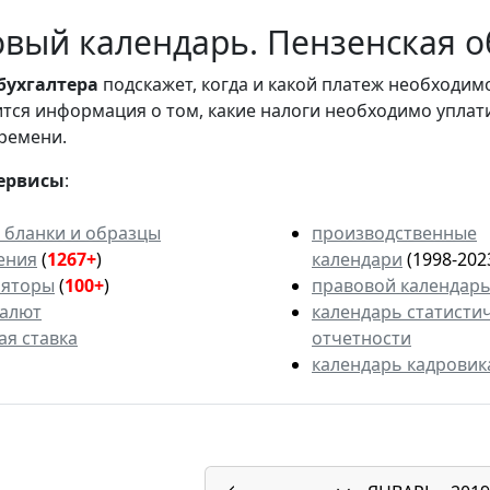
вый календарь. Пензенская об
бухгалтера
подскажет, когда и какой платеж необходи
вится информация о том, какие налоги необходимо уплат
ремени.
ервисы
:
 бланки и образцы
производственные
ения
(
1267+
)
календари
(1998-202
ляторы
(
100+
)
правовой календар
валют
календарь статисти
ая ставка
отчетности
календарь кадровик