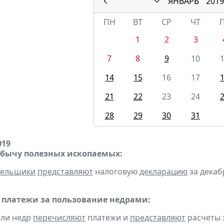
ЯНВАРЬ
2019
ПН
ВТ
СР
ЧТ
1
2
3
7
8
9
10
14
15
16
17
21
22
23
24
28
29
30
31
019
обычу полезных ископаемых:
тельщики
представляют
налоговую
декларацию
за декабр
 платежи за пользование недрами:
ели недр
перечисляют
платежи и
представляют
расчеты з