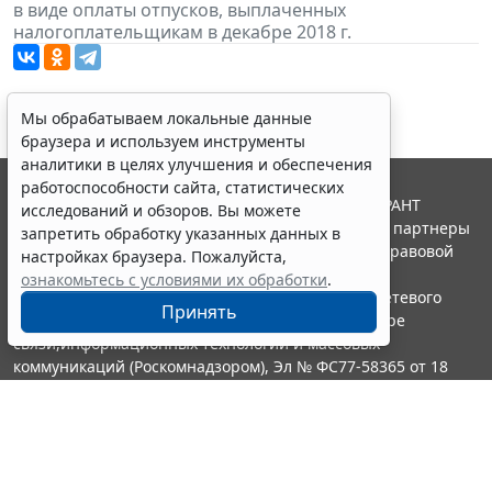
в виде оплаты отпусков, выплаченных
налогоплательщикам в декабре 2018 г.
Мы обрабатываем локальные данные
браузера и используем инструменты
аналитики в целях улучшения и обеспечения
работоспособности сайта, статистических
© ООО "НПП "ГАРАНТ-СЕРВИС", 2026. Система ГАРАНТ
исследований и обзоров. Вы можете
выпускается с 1990 года. Компания "Гарант" и ее партнеры
запретить обработку указанных данных в
являются участниками Российской ассоциации правовой
настройках браузера. Пожалуйста,
информации ГАРАНТ.
ознакомьтесь с условиями их обработки
.
Портал ГАРАНТ.РУ зарегистрирован в качестве сетевого
Принять
издания Федеральной службой по надзору в сфере
связи,информационных технологий и массовых
коммуникаций (Роскомнадзором), Эл № ФС77-58365 от 18
июня 2014 года.
16+
Контакты
8-800-200-88-88