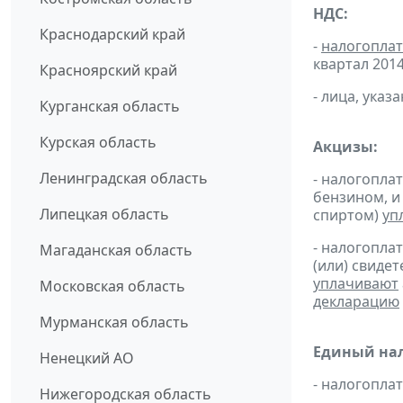
НДС:
Краснодарский край
-
налогопла
квартал 2014 
Красноярский край
- лица, указ
Курганская область
Курская область
Акцизы:
Ленинградская область
- налогопла
бензином, и
Липецкая область
спиртом)
уп
- налогопла
Магаданская область
(или) свиде
уплачивают
Московская область
декларацию
Мурманская область
Единый нал
Ненецкий АО
- налогопл
Нижегородская область