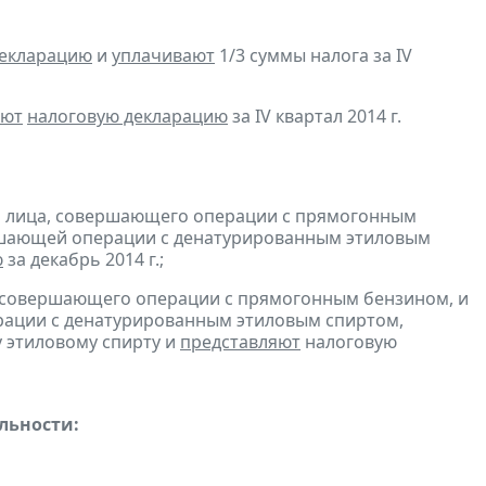
декларацию
и
уплачивают
1/3 суммы налога за IV
яют
налоговую декларацию
за IV квартал 2014 г.
и лица, совершающего операции с прямогонным
ершающей операции с денатурированным этиловым
ю
за декабрь 2014 г.;
, совершающего операции с прямогонным бензином, и
ерации с денатурированным этиловым спиртом,
 этиловому спирту и
представляют
налоговую
льности: