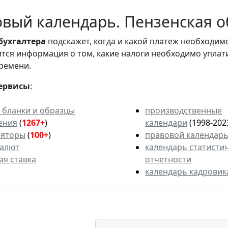
вый календарь. Пензенская об
бухгалтера
подскажет, когда и какой платеж необходи
вится информация о том, какие налоги необходимо уплат
ремени.
ервисы
:
 бланки и образцы
производственные
ения
(
1267+
)
календари
(1998-202
ляторы
(
100+
)
правовой календар
валют
календарь статисти
ая ставка
отчетности
календарь кадровик