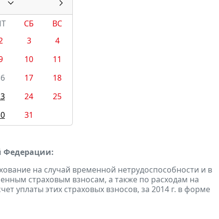
ПТ
СБ
ВС
2
3
4
9
10
11
16
17
18
23
24
25
30
31
й Федерации:
хование на случай временной нетрудоспособности и в
енным страховым взносам, а также по расходам на
ет уплаты этих страховых взносов, за 2014 г. в форме