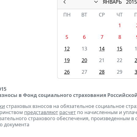
ЯНВАРЬ
2015
ПН
ВТ
СР
ЧТ
1
5
6
7
8
12
13
14
15
19
20
21
22
26
27
28
29
015
взносы в Фонд социального страхования Российско
ки
страховых взносов на обязательное социальное стра
еринством
представляют
расчет
по начисленным и уплач
зательного страхового обеспечения, произведенным в сч
о документа