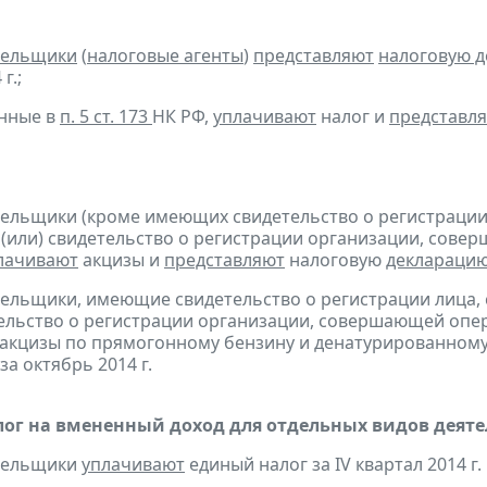
тельщики
(
налоговые агенты
)
представляют
налоговую 
г.;
анные в
п. 5 ст. 173
НК РФ,
уплачивают
налог и
представл
тельщики (кроме имеющих свидетельство о регистраци
 (или) свидетельство о регистрации организации, сов
лачивают
акцизы и
представляют
налоговую
деклараци
тельщики, имеющие свидетельство о регистрации лица
тельство о регистрации организации, совершающей оп
акцизы по прямогонному бензину и денатурированному
за октябрь 2014 г.
ог на вмененный доход для отдельных видов деяте
ательщики
уплачивают
единый налог за IV квартал 2014 г.