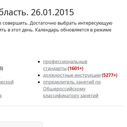
ласть. 26.01.2015
мо совершить. Достаточно выбрать интересующую
ить в этот день. Календарь обновляется в режиме
профессиональные
3)
стандарты
(
1601+
)
ь
должностные инструкции
(
5277+
)
ческой
определитель занятий по
Общероссийскому
а
классификатору занятий