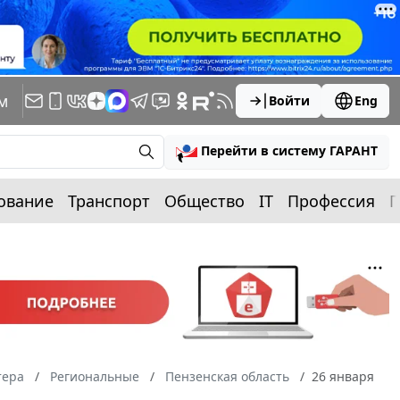
м
Войти
Eng
Перейти в систему ГАРАНТ
ование
Транспорт
Общество
IT
Профессия
П
тера
Региональные
Пензенская область
26 января