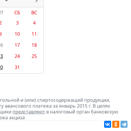
ПТ
СБ
ВС
2
3
4
9
10
11
16
17
18
23
24
25
30
31
огольной и (или) спиртосодержащей продукции,
 авансового платежа за январь 2015 г. В целях
ьщики
представляют
в налоговый орган банковскую
ежа акциза