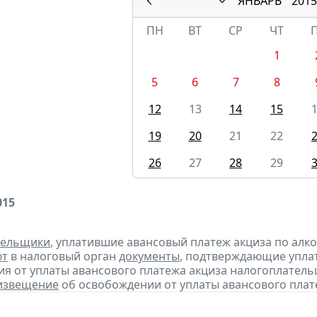
ЯНВАРЬ
2015
ПН
ВТ
СР
ЧТ
1
5
6
7
8
12
13
14
15
19
20
21
22
26
27
28
29
015
тельщики
, уплатившие авансовый платеж акциза по алк
ют
в налоговый орган
документы
, подтверждающие уплату
я от уплаты авансового платежа акциза налогоплател
извещение
об освобождении от уплаты авансового плат