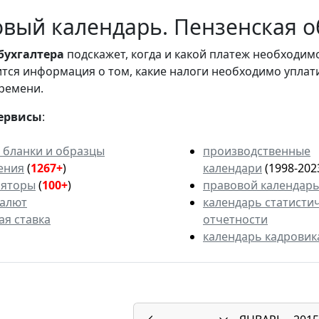
вый календарь. Пензенская об
бухгалтера
подскажет, когда и какой платеж необходи
вится информация о том, какие налоги необходимо уплат
ремени.
ервисы
:
 бланки и образцы
производственные
ения
(
1267+
)
календари
(1998-202
ляторы
(
100+
)
правовой календар
валют
календарь статисти
ая ставка
отчетности
календарь кадровик