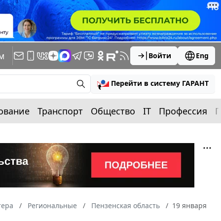
м
Войти
Eng
Перейти в систему ГАРАНТ
ование
Транспорт
Общество
IT
Профессия
П
тера
Региональные
Пензенская область
19 января