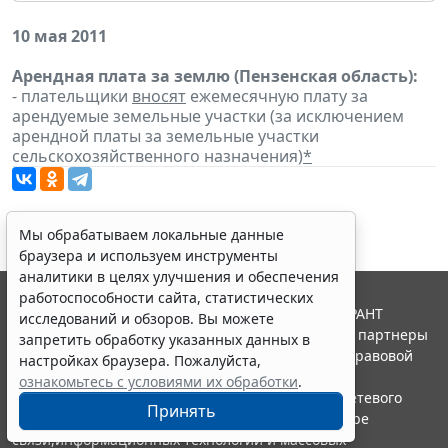
10 мая 2011
Арендная плата за землю (Пензенская область):
- плательщики
вносят
ежемесячную плату за
арендуемые земельные участки (за исключением
арендной платы за земельные участки
сельскохозяйственного назначения)
*
Мы обрабатываем локальные данные
браузера и используем инструменты
аналитики в целях улучшения и обеспечения
работоспособности сайта, статистических
© ООО "НПП "ГАРАНТ-СЕРВИС", 2026. Система ГАРАНТ
исследований и обзоров. Вы можете
выпускается с 1990 года. Компания "Гарант" и ее партнеры
запретить обработку указанных данных в
являются участниками Российской ассоциации правовой
настройках браузера. Пожалуйста,
информации ГАРАНТ.
ознакомьтесь с условиями их обработки
.
Портал ГАРАНТ.РУ зарегистрирован в качестве сетевого
Принять
издания Федеральной службой по надзору в сфере
связи,информационных технологий и массовых