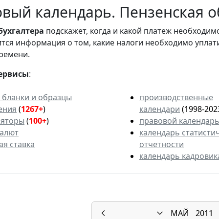
вый календарь. Пензенская об
бухгалтера
подскажет, когда и какой платеж необходи
вится информация о том, какие налоги необходимо уплат
ремени.
ервисы
:
 бланки и образцы
производственные
ения
(
1267+
)
календари
(1998-202
ляторы
(
100+
)
правовой календар
валют
календарь статисти
ая ставка
отчетности
календарь кадровик
МАЙ
2011