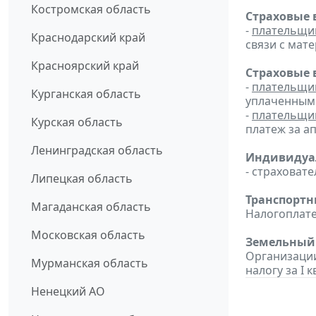
Костромская область
Страховые 
-
плательщи
Краснодарский край
связи с мат
Красноярский край
Страховые 
-
плательщи
Курганская область
уплаченным 
-
плательщи
Курская область
платеж за ап
Ленинградская область
Индивидуал
- страховате
Липецкая область
Транспортн
Магаданская область
Налогоплат
Московская область
Земельный н
Организации
Мурманская область
налогу за I к
Ненецкий АО