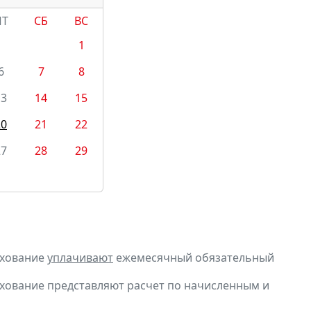
ПТ
СБ
ВС
1
6
7
8
13
14
15
20
21
22
27
28
29
ахование
уплачивают
ежемесячный обязательный
ахование представляют расчет по начисленным и