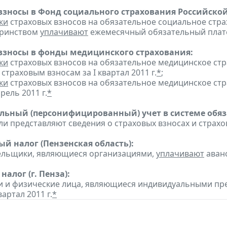
взносы в Фонд социального страхования Российско
ки
страховых взносов на обязательное социальное стра
еринством
уплачивают
ежемесячный обязательный платеж
взносы в фонды медицинского страхования:
ки
страховых взносов на обязательное медицинское ст
страховым взносам за I квартал 2011 г.
*
;
ки
страховых взносов на обязательное медицинское ст
рель 2011 г.
*
ьный (персонифицированный) учет в системе обяза
ли представляют сведения о страховых взносах и страхов
ый налог (Пензенская область):
ельщики, являющиеся организациями,
уплачивают
аванс
алог (г. Пенза):
 и физические лица, являющиеся индивидуальными пр
вартал 2011 г.
*