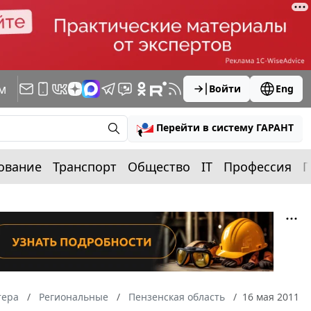
м
Войти
Eng
Перейти в систему ГАРАНТ
ование
Транспорт
Общество
IT
Профессия
П
тера
Региональные
Пензенская область
16 мая 2011