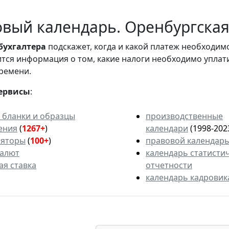
вый календарь. Оренбургская 
бухгалтера
подскажет, когда и какой платеж необходи
вится информация о том, какие налоги необходимо уплат
ремени.
ервисы
:
 бланки и образцы
производственные
ения
(
1267+
)
календари
(1998-202
ляторы
(
100+
)
правовой календар
валют
календарь статисти
ая ставка
отчетности
календарь кадровик