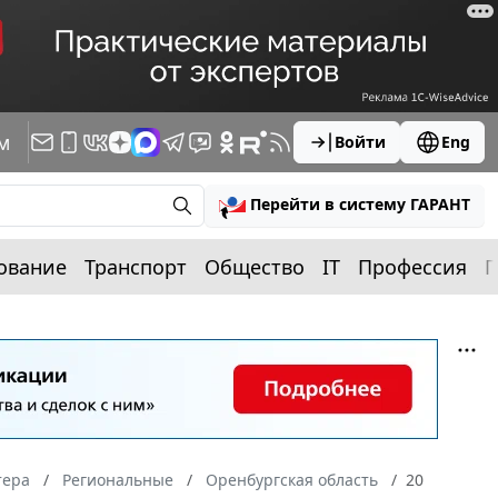
м
Войти
Eng
Перейти в систему ГАРАНТ
ование
Транспорт
Общество
IT
Профессия
П
тера
Региональные
Оренбургская область
20