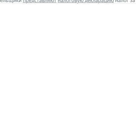
ательщики
представляют
налоговую декларацию
налог за 