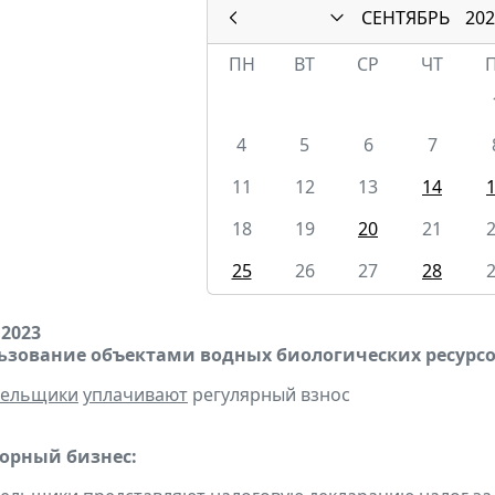
СЕНТЯБРЬ
202
ПН
ВТ
СР
ЧТ
4
5
6
7
11
12
13
14
18
19
20
21
25
26
27
28
 2023
льзование объектами водных биологических ресурсо
тельщики
уплачивают
регулярный взнос
горный бизнес: