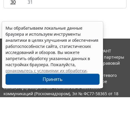
30
31
Мы обрабатываем локальные данные
браузера и используем инструменты
аналитики в целях улучшения и обеспечения
работоспособности сайта, статистических
© ООО "НПП "ГАРАНТ-СЕРВИС", 2026. Система ГАРАНТ
исследований и обзоров. Вы можете
выпускается с 1990 года. Компания "Гарант" и ее партнеры
запретить обработку указанных данных в
являются участниками Российской ассоциации правовой
настройках браузера. Пожалуйста,
информации ГАРАНТ.
ознакомьтесь с условиями их обработки
.
Портал ГАРАНТ.РУ зарегистрирован в качестве сетевого
Принять
издания Федеральной службой по надзору в сфере
связи,информационных технологий и массовых
коммуникаций (Роскомнадзором), Эл № ФС77-58365 от 18
июня 2014 года.
16+
Контакты
8-800-200-88-88