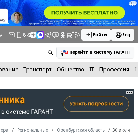
м
Войти
Eng
Перейти в систему ГАРАНТ
ование
Транспорт
Общество
IT
Профессия
П
тера
Региональные
Оренбургская область
30 июля