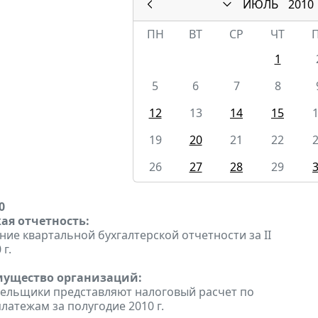
ИЮЛЬ
2010
ПН
ВТ
СР
ЧТ
1
5
6
7
8
12
13
14
15
19
20
21
22
26
27
28
29
0
ая отчетность:
ние квартальной бухгалтерской отчетности за II
 г.
мущество организаций:
тельщики представляют налоговый расчет по
латежам за полугодие 2010 г.