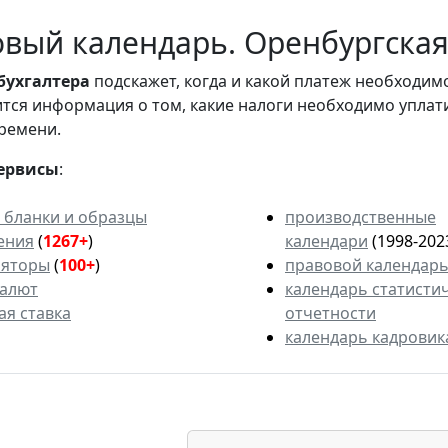
вый календарь. Оренбургская 
бухгалтера
подскажет, когда и какой платеж необходи
вится информация о том, какие налоги необходимо уплат
ремени.
ервисы
:
 бланки и образцы
производственные
ения
(
1267+
)
календари
(1998-202
ляторы
(
100+
)
правовой календар
валют
календарь статисти
ая ставка
отчетности
календарь кадровик