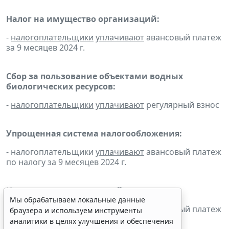
Налог на имущество организаций:
-
налогоплательщики
уплачивают
авансовый платеж
за 9 месяцев 2024 г.
Сбор за пользование объектами водных
биологических ресурсов:
-
налогоплательщики
уплачивают
регулярный взнос
Упрощенная система налогообложения:
- налогоплательщики
уплачивают
авансовый платеж
по налогу за 9 месяцев 2024 г.
Налог на дополнительный доход:
Мы обрабатываем локальные данные
- налогоплательщики
уплачивают
авансовый платеж
браузера и используем инструменты
за 9 месяцев 2024 г.
аналитики в целях улучшения и обеспечения