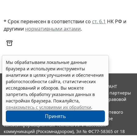
* Срок перенесен в соответствии со
ст. 6.1
НК РФ и
другими
нормативными актами
.
Мы обрабатываем локальные данные
браузера и используем инструменты
аналитики в целях улучшения и обеспечения
работоспособности сайта, статистических
© ООО "НПП "ГАРАНТ-СЕРВИС", 2026. Система ГАРАНТ
исследований и обзоров. Вы можете
выпускается с 1990 года. Компания "Гарант" и ее партнеры
запретить обработку указанных данных в
являются участниками Российской ассоциации правовой
настройках браузера. Пожалуйста,
информации ГАРАНТ.
ознакомьтесь с условиями их обработки
.
Портал ГАРАНТ.РУ зарегистрирован в качестве сетевого
Принять
издания Федеральной службой по надзору в сфере
связи,информационных технологий и массовых
коммуникаций (Роскомнадзором), Эл № ФС77-58365 от 18