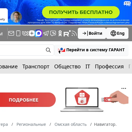
м
Войти
Eng
Перейти в систему ГАРАНТ
ование
Транспорт
Общество
IT
Профессия
П
тера
Региональные
Омская область
Навигатор.