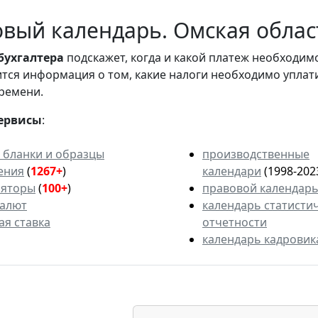
вый календарь. Омская облас
бухгалтера
подскажет, когда и какой платеж необходи
вится информация о том, какие налоги необходимо уплат
ремени.
ервисы
:
 бланки и образцы
производственные
ения
(
1267+
)
календари
(1998-202
ляторы
(
100+
)
правовой календар
валют
календарь статисти
ая ставка
отчетности
календарь кадровик