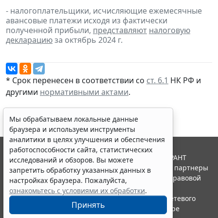
- налогоплательщики, исчисляющие ежемесячные
авансовые платежи исходя из фактически
полученной прибыли,
представляют
налоговую
декларацию
за октябрь 2024 г.
* Срок перенесен в соответствии со
ст. 6.1
НК РФ и
другими
нормативными актами
.
Мы обрабатываем локальные данные
браузера и используем инструменты
аналитики в целях улучшения и обеспечения
работоспособности сайта, статистических
© ООО "НПП "ГАРАНТ-СЕРВИС", 2026. Система ГАРАНТ
исследований и обзоров. Вы можете
выпускается с 1990 года. Компания "Гарант" и ее партнеры
запретить обработку указанных данных в
являются участниками Российской ассоциации правовой
настройках браузера. Пожалуйста,
информации ГАРАНТ.
ознакомьтесь с условиями их обработки
.
Портал ГАРАНТ.РУ зарегистрирован в качестве сетевого
Принять
издания Федеральной службой по надзору в сфере