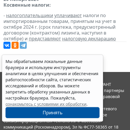
Косвенные налоги:
-
налогоплательщики
уплачивают
налоги по
импортированным товарам, принятым на учет в
октябре 2024 г. (срок платежа, предусмотренный
договором (контрактом) лизинга, наступил в
октябре) и
представляют
налоговую декларацию
Мы обрабатываем локальные данные
браузера и используем инструменты
аналитики в целях улучшения и обеспечения
работоспособности сайта, статистических
© ООО "НПП "ГАРАНТ-СЕРВИС", 2026. Система ГАРАНТ
исследований и обзоров. Вы можете
выпускается с 1990 года. Компания "Гарант" и ее партнеры
запретить обработку указанных данных в
являются участниками Российской ассоциации правовой
настройках браузера. Пожалуйста,
информации ГАРАНТ.
ознакомьтесь с условиями их обработки
.
Портал ГАРАНТ.РУ зарегистрирован в качестве сетевого
Принять
издания Федеральной службой по надзору в сфере
связи,информационных технологий и массовых
коммуникаций (Роскомнадзором), Эл № ФС77-58365 от 18