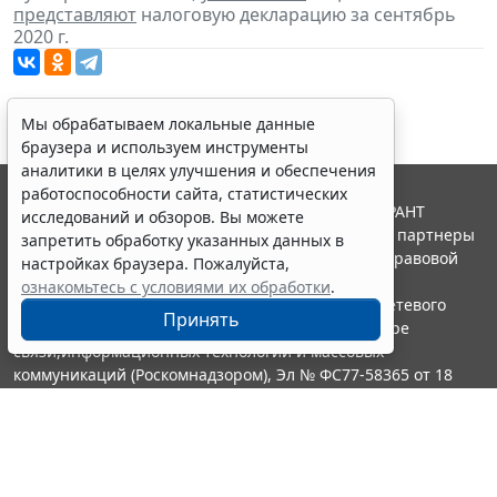
представляют
налоговую декларацию за сентябрь
2020 г.
Мы обрабатываем локальные данные
браузера и используем инструменты
аналитики в целях улучшения и обеспечения
работоспособности сайта, статистических
© ООО "НПП "ГАРАНТ-СЕРВИС", 2026. Система ГАРАНТ
исследований и обзоров. Вы можете
выпускается с 1990 года. Компания "Гарант" и ее партнеры
запретить обработку указанных данных в
являются участниками Российской ассоциации правовой
настройках браузера. Пожалуйста,
информации ГАРАНТ.
ознакомьтесь с условиями их обработки
.
Портал ГАРАНТ.РУ зарегистрирован в качестве сетевого
Принять
издания Федеральной службой по надзору в сфере
связи,информационных технологий и массовых
коммуникаций (Роскомнадзором), Эл № ФС77-58365 от 18
июня 2014 года.
16+
Контакты
8-800-200-88-88