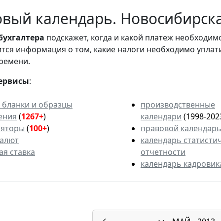
вый календарь. Новосибирская
бухгалтера
подскажет, когда и какой платеж необходи
вится информация о том, какие налоги необходимо уплат
ремени.
ервисы
:
 бланки и образцы
производственные
ения
(
1267+
)
календари
(1998-202
ляторы
(
100+
)
правовой календар
валют
календарь статисти
ая ставка
отчетности
календарь кадровик