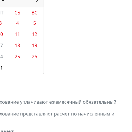
ПТ
СБ
ВС
3
4
5
10
11
12
17
18
19
24
25
26
31
ахование
уплачивают
ежемесячный обязательный
ахование
представляют
расчет по начисленным и
вания: