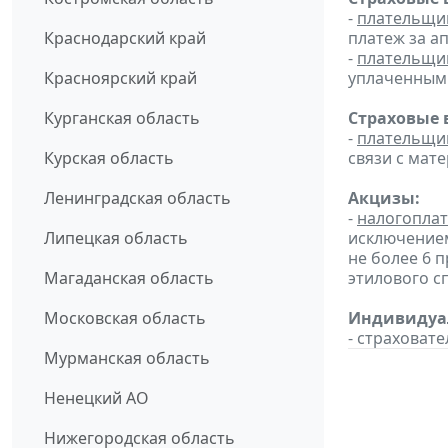
-
плательщи
Краснодарский край
платеж за ап
-
плательщи
Красноярский край
уплаченным с
Курганская область
Страховые 
-
плательщи
Курская область
связи с мат
Ленинградская область
Акцизы:
-
налогопла
Липецкая область
исключением
не более 6 
Магаданская область
этилового с
Московская область
Индивидуал
- страховат
Мурманская область
Ненецкий АО
Нижегородская область