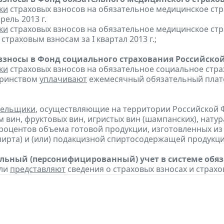
ки
страховых взносов на обязательное медицинское ст
рель 2013 г.
ки
страховых взносов на обязательное медицинское ст
траховым взносам за I квартал 2013 г.;
взносы в Фонд социального страхования Российско
ки
страховых взносов на обязательное социальное стра
еринством
уплачивают
ежемесячный обязательный платеж
тельщики
, осуществляющие на территории Российской 
 вин, фруктовых вин, игристых вин (шампанских), нату
процентов объема готовой продукции, изготовленных и
пирта) и (или) подакцизной спиртосодержащей продукц
ьный (персонифицированный) учет в системе обяза
ели
представляют
сведения о страховых взносах и страхов