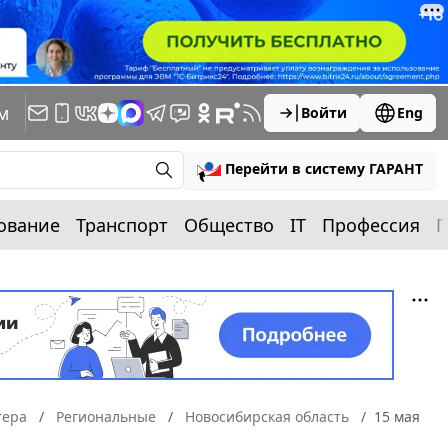
м
Войти
Eng
Перейти в систему ГАРАНТ
ование
Транспорт
Общество
IT
Профессия
П
тера
Региональные
Новосибирская область
15 мая