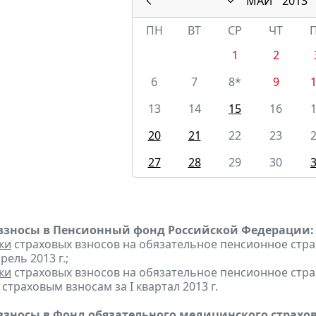
МАЙ
2013
ПН
ВТ
СР
ЧТ
1
2
6
7
8*
9
13
14
15
16
20
21
22
23
27
28
29
30
взносы в Пенсионный фонд Российской Федерации:
ки
страховых взносов на обязательное пенсионное стр
рель 2013 г.;
ки
страховых взносов на обязательное пенсионное стр
страховым взносам за I квартал 2013 г.
взносы в Фонд обязательного медицинского страхо