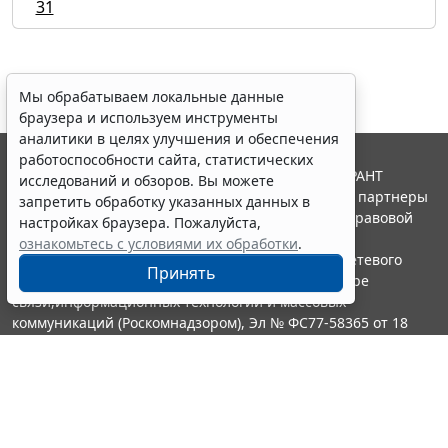
31
Мы обрабатываем локальные данные
браузера и используем инструменты
аналитики в целях улучшения и обеспечения
работоспособности сайта, статистических
© ООО "НПП "ГАРАНТ-СЕРВИС", 2026. Система ГАРАНТ
исследований и обзоров. Вы можете
выпускается с 1990 года. Компания "Гарант" и ее партнеры
запретить обработку указанных данных в
являются участниками Российской ассоциации правовой
настройках браузера. Пожалуйста,
информации ГАРАНТ.
ознакомьтесь с условиями их обработки
.
Портал ГАРАНТ.РУ зарегистрирован в качестве сетевого
Принять
издания Федеральной службой по надзору в сфере
связи,информационных технологий и массовых
коммуникаций (Роскомнадзором), Эл № ФС77-58365 от 18
июня 2014 года.
16+
Контакты
8-800-200-88-88