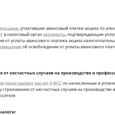
тельщики
, уплатившие авансовый платеж акциза по алк
ют
в налоговый орган
документы
, подтверждающие уплату
я от уплаты авансового платежа акциза налогоплател
извещение
об освобождении от уплаты авансового плат
е от несчастных случаев на производстве и профес
ли
представляют
расчет 4-ФСС
по начисленным и уплач
 страхованию от несчастных случаев на производстве и
осителе
налоги: