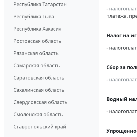
Республика Татарстан
-
налогопла
платежа, пр
Республика Тыва
Республика Хакасия
Налог на и
Ростовская область
- налогопл
Рязанская область
Самарская область
Сбор за по
Саратовская область
-
налогопла
Сахалинская область
Водный нал
Свердловская область
- налогопл
Смоленская область
Ставропольский край
Упрощенное