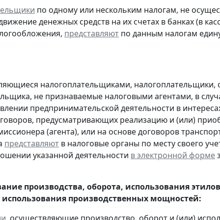
тельщики
по одному или нескольким налогам, не осуще
движение денежных средств на их счетах в банках (в ка
алогообложения,
представляют
по данным налогам един
являющиеся налогоплательщиками, налогоплательщики,
льщика, не признаваемые налоговыми агентами, в случа
влении предпринимательской деятельности в интересах
оговоров, предусматривающих реализацию и (или) приоб
миссионера (агента), или на основе договоров транспо
а
представляют
в налоговые органы по месту своего уче
ношении указанной деятельности
в электронной форме
з
ание производства, оборота, использования этило
 использования производственных мощностей:
ии
, осуществляющие производство, оборот и (или) испо