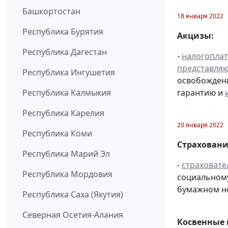
Башкортостан
18 января 2022
Республика Бурятия
Акцизы:
Республика Дагестан
-
налогопла
представля
Республика Ингушетия
освобождени
гарантию и
Республика Калмыкия
Республика Карелия
20 января 2022
Республика Коми
Страховани
Республика Марий Эл
-
страховате
Республика Мордовия
социальному
бумажном н
Республика Саха (Якутия)
Северная Осетия-Алания
Косвенные 