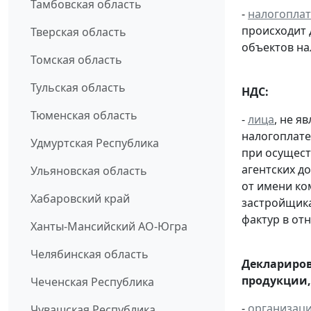
Тамбовская область
-
налогопла
происходит 
Тверская область
объектов н
Томская область
Тульская область
НДС:
Тюменская область
-
лица
, не 
налогоплате
Удмуртская Республика
при осущест
агентских д
Ульяновская область
от имени ко
Хабаровский край
застройщик
фактур в от
Ханты-Мансийский АО-Югра
Челябинская область
Деклариров
продукции,
Чеченская Республика
-
организац
Чувашская Республика