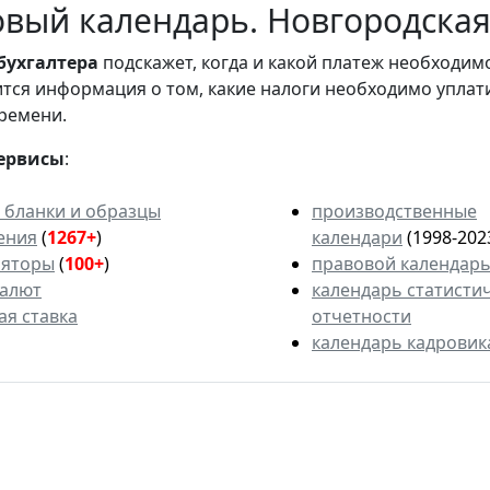
вый календарь. Новгородская 
бухгалтера
подскажет, когда и какой платеж необходи
вится информация о том, какие налоги необходимо уплат
ремени.
ервисы
:
 бланки и образцы
производственные
ения
(
1267+
)
календари
(1998-202
ляторы
(
100+
)
правовой календар
валют
календарь статисти
ая ставка
отчетности
календарь кадровик