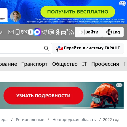
м
Войти
Eng
Перейти в систему ГАРАНТ
ование
Транспорт
Общество
IT
Профессия
П
тера
Региональные
Новгородская область
2022 год