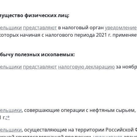
мущество физических лиц:
тельщики
представляют
в налоговый орган
уведомление
оторых начиная с налогового периода 2021 г. применяе
обычу полезных ископаемых:
тельщики
представляют
налоговую декларацию
за ноябр
тельщики
, совершающие операции с нефтяным сырьем,
г.;
*
тельщики
, осуществляющие на территории Российской 
цизной спиртосодержащей продукции,
уплачивают
аванс