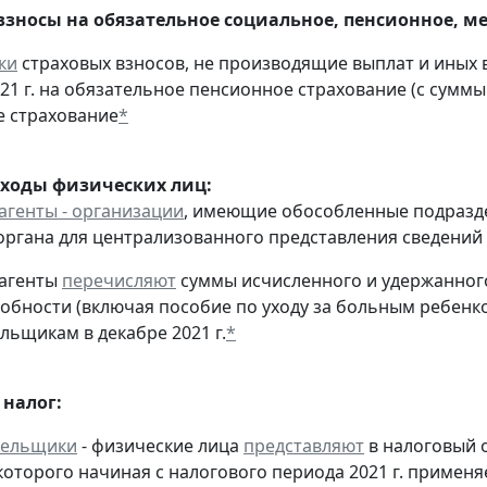
взносы на обязательное социальное, пенсионное, м
ки
страховых взносов, не производящие выплат и иных
021 г. на обязательное пенсионное страхование (с суммы
 страхование
*
оходы физических лиц:
агенты - организации
, имеющие обособленные подразд
органа для централизованного представления сведений
 агенты
перечисляют
суммы исчисленного и удержанного
обности (включая пособие по уходу за больным ребенко
льщикам в декабре 2021 г.
*
налог:
тельщики
- физические лица
представляют
в налоговый 
оторого начиная с налогового периода 2021 г. применя