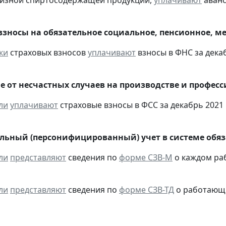
взносы на обязательное социальное, пенсионное, м
ки
страховых взносов
уплачивают
взносы в ФНС за декаб
е от несчастных случаев на производстве и профес
ли
уплачивают
страховые взносы в ФСС за декабрь 2021 
ьный (персонифицированный) учет в системе обяза
ли
представляют
сведения по
форме СЗВ-М
о каждом ра
ли
представляют
сведения по
форме СЗВ-ТД
о работающих