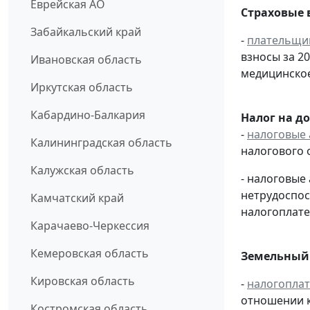
Еврейская АО
Страховые 
Забайкальский край
-
плательщи
взносы за 2
Ивановская область
медицинское
Иркутская область
Кабардино-Балкария
Налог на д
-
налоговые 
Калининградская область
налогового 
Калужская область
- налоговые
нетрудоспос
Камчатский край
налогоплате
Карачаево-Черкессия
Кемеровская область
Земельный 
Кировская область
-
налогопла
отношении к
Костромская область