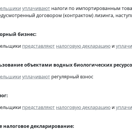
тельщики
уплачивают
налоги по импортированным товара
едусмотренный договором (контрактом) лизинга, наступ
горный бизнес:
ательщики
представляют
налоговую декларацию
и
уплач
льзование объектами водных биологических ресурсо
тельщики
уплачивают
регулярный взнос
ог:
ательщики
представляют
налоговую декларацию
и
уплач
 налоговое декларирование: