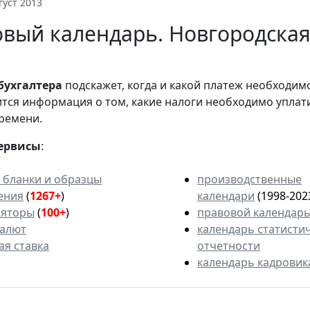
густ 2013
вый календарь. Новгородская 
бухгалтера
подскажет, когда и какой платеж необходи
вится информация о том, какие налоги необходимо уплат
ремени.
ервисы
:
 бланки и образцы
производственные
ения
(
1267+
)
календари
(1998-202
ляторы
(
100+
)
правовой календар
валют
календарь статисти
ая ставка
отчетности
календарь кадровик