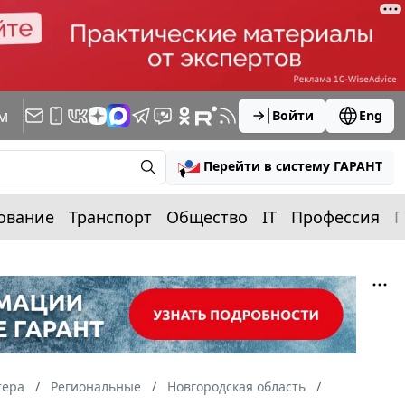
м
Войти
Eng
Перейти в систему ГАРАНТ
ование
Транспорт
Общество
IT
Профессия
П
тера
Региональные
Новгородская область