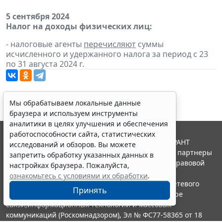
5 сентября 2024
Налог на доходы физических лиц:
- налоговые агенты
перечисляют
суммы
исчисленного и удержанного налога за период с 23
по 31 августа 2024 г.
Мы обрабатываем локальные данные
браузера и используем инструменты
аналитики в целях улучшения и обеспечения
работоспособности сайта, статистических
© ООО "НПП "ГАРАНТ-СЕРВИС", 2026. Система ГАРАНТ
исследований и обзоров. Вы можете
выпускается с 1990 года. Компания "Гарант" и ее партнеры
запретить обработку указанных данных в
являются участниками Российской ассоциации правовой
настройках браузера. Пожалуйста,
информации ГАРАНТ.
ознакомьтесь с условиями их обработки
.
Портал ГАРАНТ.РУ зарегистрирован в качестве сетевого
Принять
издания Федеральной службой по надзору в сфере
связи,информационных технологий и массовых
коммуникаций (Роскомнадзором), Эл № ФС77-58365 от 18