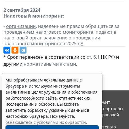
2 сентября 2024
Налоговый мониторинг:
-
организации
, наделенные правом обращаться за
проведением налогового мониторинга,
подают
в
налоговый орган
заявление
о проведении
налогового мониторинга в 2025 г.
*
* Срок перенесен в соответствии со
ст. 6.1
НК РФ и
другими
нормативными актами
.
Мы обрабатываем локальные данные
браузера и используем инструменты
аналитики в целях улучшения и обеспечения
работоспособности сайта, статистических
© ООО "НПП "ГАРАНТ-СЕРВИС", 2026. Система ГАРАНТ
исследований и обзоров. Вы можете
выпускается с 1990 года. Компания "Гарант" и ее партнеры
запретить обработку указанных данных в
являются участниками Российской ассоциации правовой
настройках браузера. Пожалуйста,
информации ГАРАНТ.
ознакомьтесь с условиями их обработки
.
Портал ГАРАНТ.РУ зарегистрирован в качестве сетевого