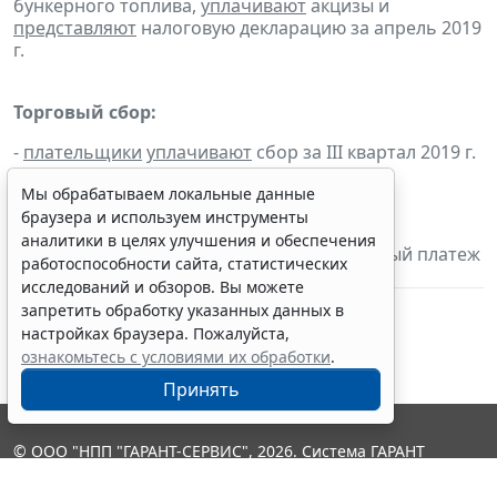
бункерного топлива,
уплачивают
акцизы и
представляют
налоговую декларацию за апрель 2019
г.
Торговый сбор:
-
плательщики
уплачивают
сбор за III квартал 2019 г.
Мы обрабатываем локальные данные
Упрощенная система налогообложения:
браузера и используем инструменты
аналитики в целях улучшения и обеспечения
- налогоплательщики
уплачивают
авансовый платеж
работоспособности сайта, статистических
по налогу за 9 месяцев 2019 г.
исследований и обзоров. Вы можете
запретить обработку указанных данных в
настройках браузера. Пожалуйста,
ознакомьтесь с условиями их обработки
.
Принять
© ООО "НПП "ГАРАНТ-СЕРВИС", 2026. Система ГАРАНТ
выпускается с 1990 года. Компания "Гарант" и ее партнеры