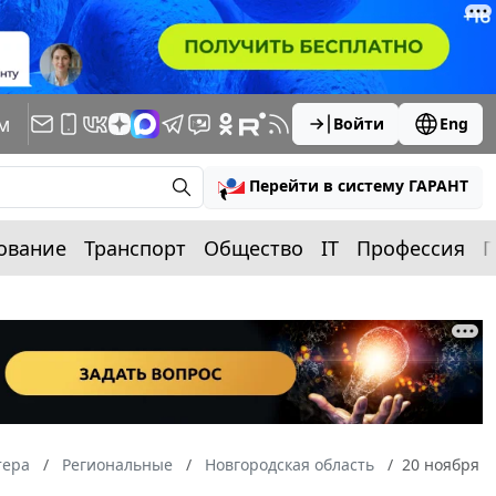
м
Войти
Eng
Перейти в систему ГАРАНТ
ование
Транспорт
Общество
IT
Профессия
П
тера
Региональные
Новгородская область
20 ноября