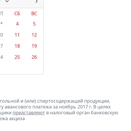
7
ПТ
СБ
ВС
3*
4
5
10
11
12
17
18
19
24
25
26
огольной и (или) спиртосодержащей продукции,
 авансового платежа за ноябрь 2017 г. В целях
ьщики
представляют
в налоговый орган банковскую
ежа акциза