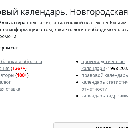
вый календарь. Новгородская 
бухгалтера
подскажет, когда и какой платеж необходи
вится информация о том, какие налоги необходимо уплат
ремени.
ервисы
:
 бланки и образцы
производственные
ения
(
1267+
)
календари
(1998-202
ляторы
(
100+
)
правовой календар
валют
календарь статисти
ая ставка
отчетности
календарь кадровик