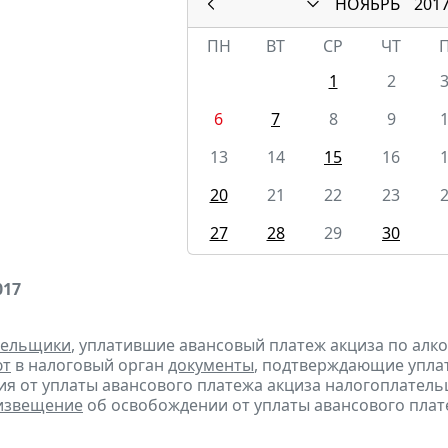
НОЯБРЬ
201
ПН
ВТ
СР
ЧТ
1
2
6
7
8
9
13
14
15
16
20
21
22
23
27
28
29
30
017
тельщики
, уплатившие авансовый платеж акциза по алк
ют
в налоговый орган
документы
, подтверждающие уплату
я от уплаты авансового платежа акциза налогоплател
извещение
об освобождении от уплаты авансового плат