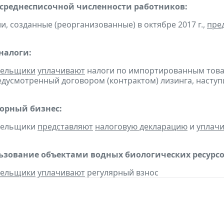
 среднесписочной численности работников:
и, созданные (реорганизованные) в октябре 2017 г.,
пре
налоги:
тельщики
уплачивают
налоги по импортированным товара
едусмотренный договором (контрактом) лизинга, наступ
горный бизнес:
ательщики
представляют
налоговую декларацию
и
уплач
льзование объектами водных биологических ресурсо
тельщики
уплачивают
регулярный взнос