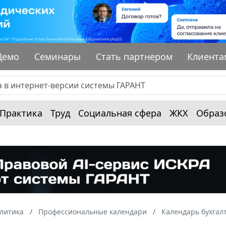
Демо
Семинары
Стать партнером
Клиента
Практика
Труд
Социальная сфера
ЖКХ
Образ
алитика
Профессиональные календари
Календарь бухгал