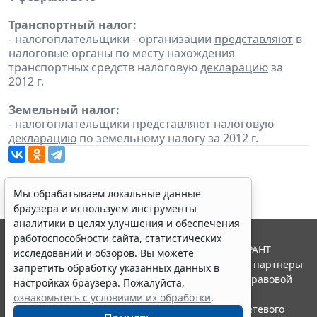
Транспортный налог:
- налогоплательщики - организации
представляют
в
налоговые органы по месту нахождения
транспортных средств налоговую
декларацию
за
2012 г.
Земельный налог:
- налогоплательщики
представляют
налоговую
декларацию
по земельному налогу за 2012 г.
Мы обрабатываем локальные данные
браузера и используем инструменты
аналитики в целях улучшения и обеспечения
работоспособности сайта, статистических
© ООО "НПП "ГАРАНТ-СЕРВИС", 2026. Система ГАРАНТ
исследований и обзоров. Вы можете
выпускается с 1990 года. Компания "Гарант" и ее партнеры
запретить обработку указанных данных в
являются участниками Российской ассоциации правовой
настройках браузера. Пожалуйста,
информации ГАРАНТ.
ознакомьтесь с условиями их обработки
.
Портал ГАРАНТ.РУ зарегистрирован в качестве сетевого