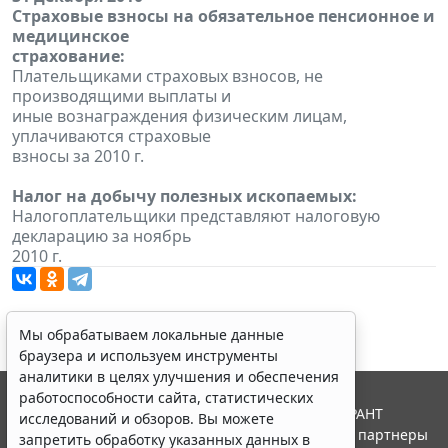
Страховые взносы на обязательное пенсионное и
медицинское
страхование:
Плательщиками страховых взносов, не
производящими выплаты и
иные вознаграждения физическим лицам,
уплачиваются страховые
взносы за 2010 г.
Налог на добычу полезных ископаемых:
Налогоплательщики представляют налоговую
декларацию за ноябрь
2010 г.
Мы обрабатываем локальные данные
браузера и используем инструменты
аналитики в целях улучшения и обеспечения
работоспособности сайта, статистических
© ООО "НПП "ГАРАНТ-СЕРВИС", 2026. Система ГАРАНТ
исследований и обзоров. Вы можете
выпускается с 1990 года. Компания "Гарант" и ее партнеры
запретить обработку указанных данных в