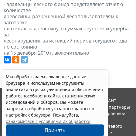
- владельцы лесного фонда представляют отчет о
количестве
древесины, разрешенной лесопользователям к
заготовке,
платежах за древесину, о суммах неустоек и ущерба
за
лесонарушения за истекший период текущего года
по состоянию
на 15 декабря 2010 г. включительно
Мы обрабатываем локальные данные
браузера и используем инструменты
аналитики в целях улучшения и обеспечения
работоспособности сайта, статистических
© ООО "НПП "ГАРАНТ-СЕРВИС", 2026. Система ГАРАНТ
исследований и обзоров. Вы можете
выпускается с 1990 года. Компания "Гарант" и ее партнеры
запретить обработку указанных данных в
являются участниками Российской ассоциации правовой
настройках браузера. Пожалуйста,
информации ГАРАНТ.
ознакомьтесь с условиями их обработки
.
Портал ГАРАНТ.РУ зарегистрирован в качестве сетевого
Принять
издания Федеральной службой по надзору в сфере