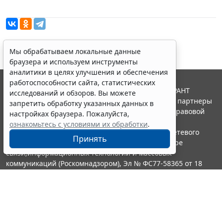
Мы обрабатываем локальные данные
браузера и используем инструменты
аналитики в целях улучшения и обеспечения
работоспособности сайта, статистических
© ООО "НПП "ГАРАНТ-СЕРВИС", 2026. Система ГАРАНТ
исследований и обзоров. Вы можете
выпускается с 1990 года. Компания "Гарант" и ее партнеры
запретить обработку указанных данных в
являются участниками Российской ассоциации правовой
настройках браузера. Пожалуйста,
информации ГАРАНТ.
ознакомьтесь с условиями их обработки
.
Портал ГАРАНТ.РУ зарегистрирован в качестве сетевого
Принять
издания Федеральной службой по надзору в сфере
связи,информационных технологий и массовых
коммуникаций (Роскомнадзором), Эл № ФС77-58365 от 18
июня 2014 года.
16+
Контакты
8-800-200-88-88