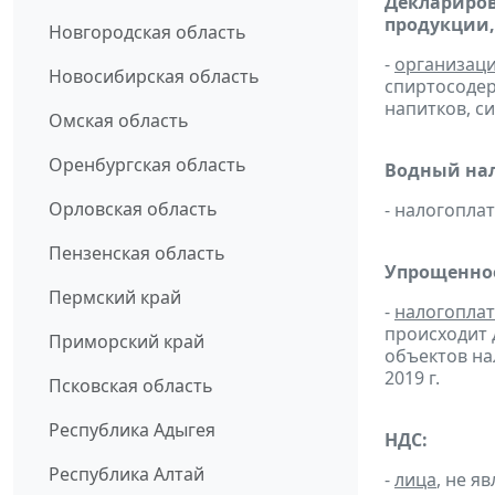
Деклариров
продукции,
Новгородская область
-
организац
Новосибирская область
спиртосоде
напитков, си
Омская область
Оренбургская область
Водный нал
Орловская область
- налогопл
Пензенская область
Упрощенное
Пермский край
-
налогопла
происходит 
Приморский край
объектов н
2019 г.
Псковская область
Республика Адыгея
НДС:
Республика Алтай
-
лица
, не 