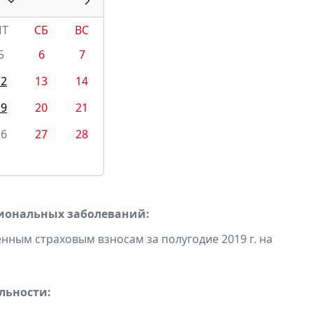
ПТ
СБ
ВС
5
6
7
12
13
14
19
20
21
26
27
28
сиональных заболеваний:
ным страховым взносам за полугодие 2019 г. на
льности: