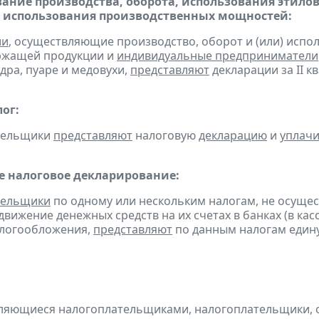
ание производства, оборота, использования этило
 использования производственных мощностей:
ии
, осуществляющие производство, оборот и (или) испо
ржащей продукции и
индивидуальные предприниматели
дра, пуаре и медовухи,
представляют
декларации за II кв
ог:
ательщики
представляют
налоговую
декларацию
и
уплач
 налоговое декларирование:
тельщики
по одному или нескольким налогам, не осуще
движение денежных средств на их счетах в банках (в ка
алогообложения,
представляют
по данным налогам един
являющиеся налогоплательщиками, налогоплательщики,