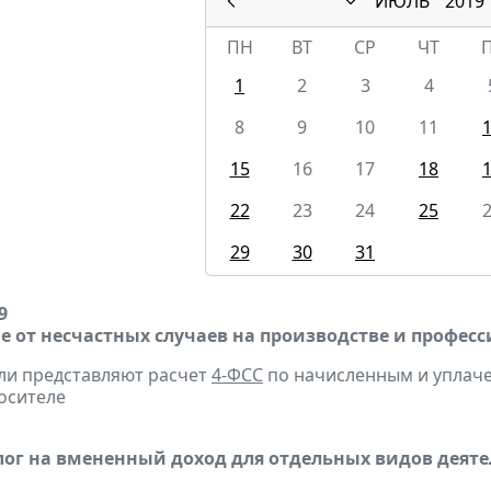
ИЮЛЬ
2019
ПН
ВТ
СР
ЧТ
1
2
3
4
8
9
10
11
15
16
17
18
22
23
24
25
29
30
31
9
е от несчастных случаев на производстве и профес
ели представляют расчет
4-ФСС
по начисленным и уплачен
осителе
ог на вмененный доход для отдельных видов деяте