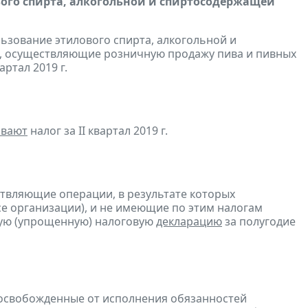
вого спирта, алкогольной и спиртосодержащей
льзование этилового спирта, алкогольной и
, осуществляющие розничную продажу пива и пивных
артал 2019 г.
ивают
налог за II квартал 2019 г.
ствляющие операции, в результате которых
ссе организации), и не имеющие по этим налогам
ую (упрощенную) налоговую
декларацию
за полугодие
 освобожденные от исполнения обязанностей