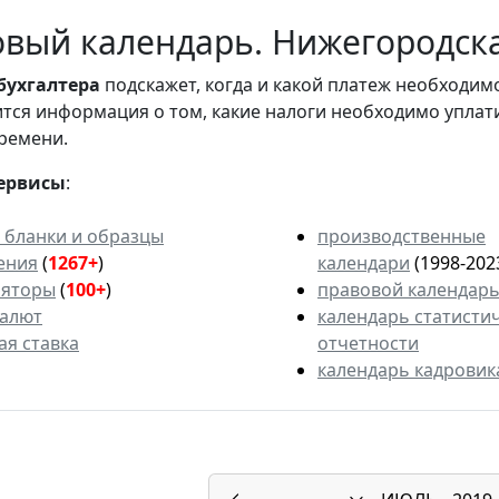
вый календарь. Нижегородская
бухгалтера
подскажет, когда и какой платеж необходи
вится информация о том, какие налоги необходимо уплат
ремени.
ервисы
:
 бланки и образцы
производственные
ения
(
1267+
)
календари
(1998-202
ляторы
(
100+
)
правовой календар
валют
календарь статисти
ая ставка
отчетности
календарь кадровик