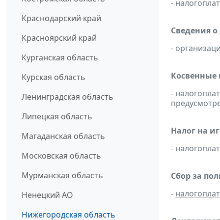
- налогопл
Краснодарский край
Сведения о
Красноярский край
- организац
Курганская область
Косвенные 
Курская область
-
налогопла
Ленинградская область
предусмотре
Липецкая область
Налог на и
Магаданская область
- налогопл
Московская область
Мурманская область
Сбор за по
-
налогопла
Ненецкий АО
Нижегородская область