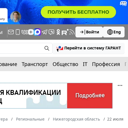
м
Войти
Eng
Перейти в систему ГАРАНТ
ование
Транспорт
Общество
IT
Профессия
П
тера
Региональные
Нижегородская область
22 июля