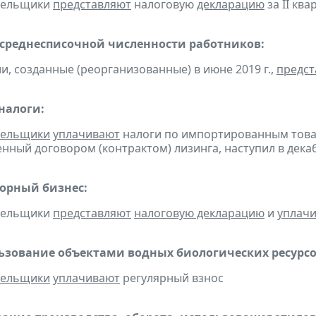
ательщики
представляют
налоговую
декларацию
за II ква
 среднесписочной численности работников:
ии, созданные (реорганизованные) в июне 2019 г.,
предст
налоги:
тельщики
уплачивают
налоги по импортированным товара
нный договором (контрактом) лизинга, наступил в дека
горный бизнес:
ательщики
представляют
налоговую декларацию
и
уплач
льзование объектами водных биологических ресурсо
тельщики
уплачивают
регулярный взнос