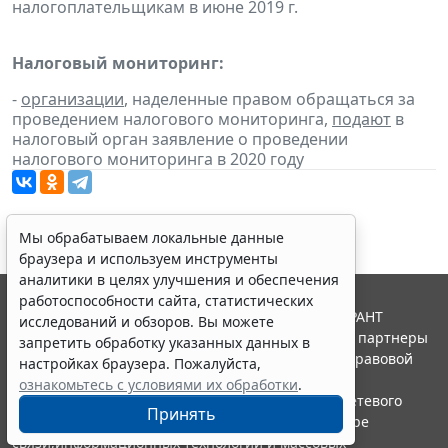
налогоплательщикам в июне 2019 г.
Налоговый мониторинг:
-
организации
, наделенные правом обращаться за
проведением налогового мониторинга,
подают
в
налоговый орган заявление о проведении
налогового мониторинга в 2020 году
Мы обрабатываем локальные данные
браузера и используем инструменты
аналитики в целях улучшения и обеспечения
работоспособности сайта, статистических
© ООО "НПП "ГАРАНТ-СЕРВИС", 2026. Система ГАРАНТ
исследований и обзоров. Вы можете
выпускается с 1990 года. Компания "Гарант" и ее партнеры
запретить обработку указанных данных в
являются участниками Российской ассоциации правовой
настройках браузера. Пожалуйста,
информации ГАРАНТ.
ознакомьтесь с условиями их обработки
.
Портал ГАРАНТ.РУ зарегистрирован в качестве сетевого
Принять
издания Федеральной службой по надзору в сфере
связи,информационных технологий и массовых